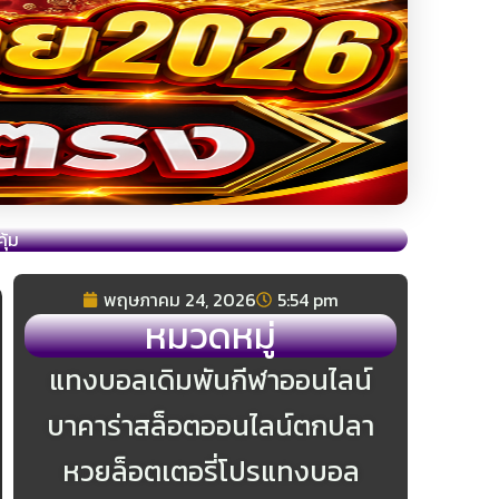
ุ้ม
พฤษภาคม 24, 2026
5:54 pm
หมวดหมู่
แทงบอล
เดิมพัน
กีฬาออนไลน์
บาคาร่า
สล็อตออนไลน์
ตกปลา
หวย
ล็อตเตอรี่
โปรแทงบอล