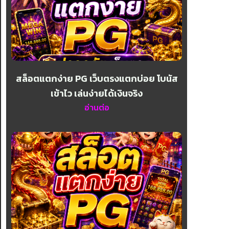
สล็อตแตกง่าย PG เว็บตรงแตกบ่อย โบนัส
เข้าไว เล่นง่ายได้เงินจริง
อ่านต่อ