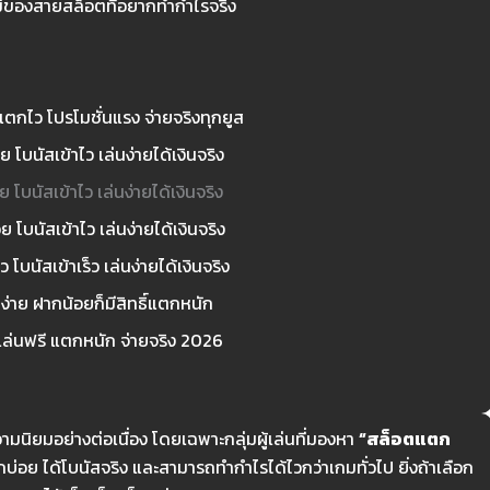
่ของสายสล็อตที่อยากทำกำไรจริง
ตกไว โปรโมชั่นแรง จ่ายจริงทุกยูส
บนัสเข้าไว เล่นง่ายได้เงินจริง
บนัสเข้าไว เล่นง่ายได้เงินจริง
บนัสเข้าไว เล่นง่ายได้เงินจริง
บนัสเข้าเร็ว เล่นง่ายได้เงินจริง
ง่าย ฝากน้อยก็มีสิทธิ์แตกหนัก
เล่นฟรี แตกหนัก จ่ายจริง 2026
นิยมอย่างต่อเนื่อง โดยเฉพาะกลุ่มผู้เล่นที่มองหา
“สล็อตแตก
อย ได้โบนัสจริง และสามารถทำกำไรได้ไวกว่าเกมทั่วไป ยิ่งถ้าเลือก