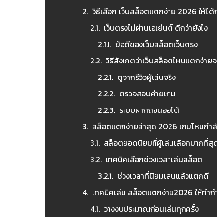
วิธีเลือก เว็บสล็อตแตกง่าย 2026 ให้ได้
เว็บตรงไม่ผ่านเอเย่นต์ ดีกว่ายังไง
ข้อดีของเว็บสล็อตเว็บตรง
วิธีสังเกตว่าเว็บสล็อตไหนแตกง่ายจ
ดูจากรีวิวผู้เล่นจริง
ตรวจสอบค่ายเกม
ระบบฝากถอนออโต้
สล็อตแตกง่ายล่าสุด 2026 เกมไหนกำล
สล็อตยอดนิยมที่ผู้เล่นเลือกมากที่สุ
เทคนิคเลือกช่วงเวลาเล่นสล็อต
ช่วงเวลาที่นิยมเล่นแล้วแตกดี
เทคนิคเล่น สล็อตแตกง่าย2026 ให้ทำก
วางงบประมาณก่อนเล่นทุกครั้ง