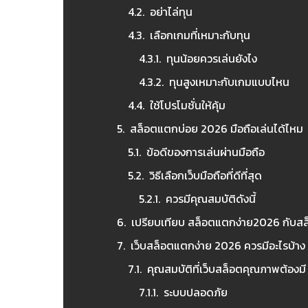
อย่าไล่ทุน
เลือกเกมที่เหมาะกับทุน
ทุนน้อยควรเล่นยังไง
ทุนสูงเหมาะกับเกมแบบไหน
ใช้โปรโมชั่นให้คุ้ม
สล็อตแตกบ่อย 2026 มือถือเล่นได้ไหม
ข้อดีของการเล่นผ่านมือถือ
วิธีเลือกเว็บมือถือที่ดีที่สุด
ควรมีคุณสมบัติดังนี้
เปรียบเทียบ สล็อตแตกง่าย2026 กับสล็
เว็บสล็อตแตกง่าย 2026 ควรมีอะไรบ้าง
คุณสมบัติที่เว็บสล็อตคุณภาพต้องมี
ระบบปลอดภัย