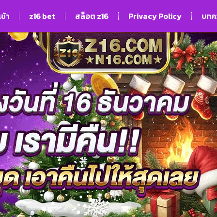
ข้า
z16 bet
สล็อต z16
Privacy Policy
บทค