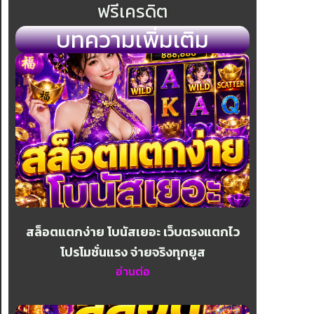
ฟรีเครดิต
บทความเพิ่มเติม
สล็อตแตกง่าย โบนัสเยอะ เว็บตรงแตกไว
โปรโมชั่นแรง จ่ายจริงทุกยูส
อ่านต่อ