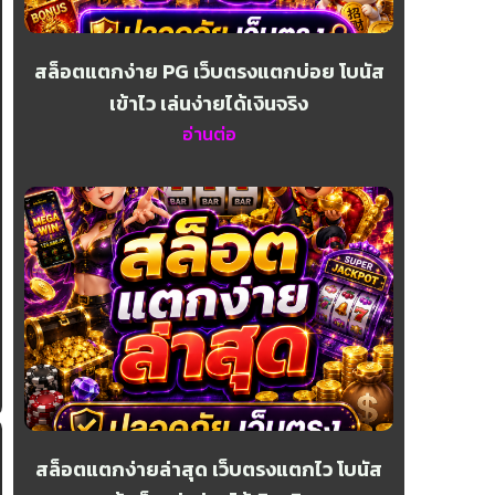
สล็อตแตกง่าย PG เว็บตรงแตกบ่อย โบนัส
เข้าไว เล่นง่ายได้เงินจริง
อ่านต่อ
สล็อตแตกง่ายล่าสุด เว็บตรงแตกไว โบนัส