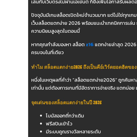
เล่นกับเว็บตรงไม่ผ่านเอเย่นต์ ก็ยิ่งเพิ่มโอกาสรับผล
ปัจจุบันมีเกมสล็อตเปิดใหม่จำนวนมาก แต่ไม่ใช่ทุกเกมท
เว็บสล็อตแตกง่าย 2026 พร้อมแนะนำเทคนิคการเล่น กา
ความนิยมสูงสุดในตอนนี้
หากคุณกำลังมองหา สล็อต
z16
แตกง่ายล่าสุด 2026 ที
ครบจบในที่เดียว
ทำไม สล็อตแตกง่าย2026 ถึงเป็นคีย์เวิร์ดยอดฮิตข
หนึ่งในเหตุผลที่คำว่า “สล็อตแตกง่าย2026” ถูกค้นหาส
เท่านั้น แต่ต้องการเกมที่มีอัตราการจ่ายจริง แตกบ่อย
จุดเด่นของสล็อตแตกง่ายในปี 2026
โบนัสออกถี่กว่าเดิม
ฟรีสปินเข้าไว
มีระบบคูณรางวัลหลายระดับ