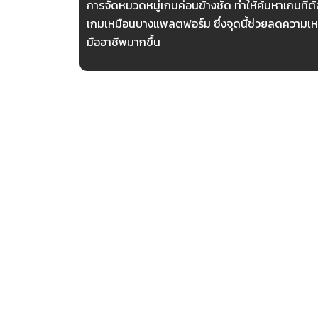
การจัดหมวดหมู่เกมค่อนข้างชัด ทำให้ค้นหาเกมที่ต้อ
เกมเหมือนบางแพลตฟอร์ม ซึ่งจุดนี้ช่วยลดความเหนื
มืออาชีพมากขึ้น