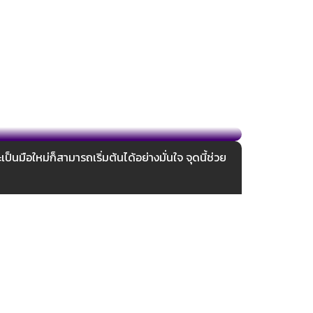
เป็นมือใหม่ก็สามารถเริ่มต้นได้อย่างมั่นใจ จุดนี้ช่วย
็สามารถเข้าได้โดยไม่ติดขัด Z16 ถูกออกแบบให้รองรับ
่งเป็นจุดที่หลายคนให้คะแนนบวก
ระบบของ z16 ถูกปรับ