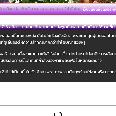
วกัส กับบริการครบวงจรตลอด 24 ชั่วโมงทั้ง คาสิโนออนไลน์ รวมไปถึงเกม
เว็บปลอดภัยด้วยระ
Z16 สล็อตแตกง่าย ที่หลายคนกำลังพูดถึงและคนเริ่มหันมาใช้มากขึ้น
งโผล่บ่อยขึ้นในช่วงหลัง นั่นไม่ใช่เรื่องบังเอิญ เพราะในกลุ่มผู้เล่
นสิ่งที่ผู้เล่นจริงให้ความสำคัญมากกว่าคำโฆษณาสวยหรู
โครงสร้างระบบที่ออกแบบมาให้เข้าใจง่าย ตั้งแต่หน้าแรกไปจนถึงการเลือก
งคนที่มีประสบการณ์และคนที่กำลังมองหาแพลตฟอร์มหลักระยะยาว
 Z16 ไว้เป็นหนึ่งในตัวเลือก เพราะภาพรวมมันดูพร้อมใช้งานจริง มากกว่