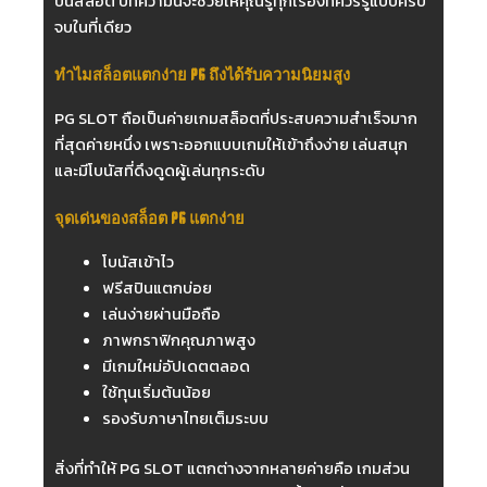
ปั่นสล็อต บทความนี้จะช่วยให้คุณรู้ทุกเรื่องที่ควรรู้แบบครบ
จบในที่เดียว
ทำไมสล็อตแตกง่าย PG ถึงได้รับความนิยมสูง
PG SLOT ถือเป็นค่ายเกมสล็อตที่ประสบความสำเร็จมาก
ที่สุดค่ายหนึ่ง เพราะออกแบบเกมให้เข้าถึงง่าย เล่นสนุก
และมีโบนัสที่ดึงดูดผู้เล่นทุกระดับ
จุดเด่นของสล็อต PG แตกง่าย
โบนัสเข้าไว
ฟรีสปินแตกบ่อย
เล่นง่ายผ่านมือถือ
ภาพกราฟิกคุณภาพสูง
มีเกมใหม่อัปเดตตลอด
ใช้ทุนเริ่มต้นน้อย
รองรับภาษาไทยเต็มระบบ
สิ่งที่ทำให้ PG SLOT แตกต่างจากหลายค่ายคือ เกมส่วน