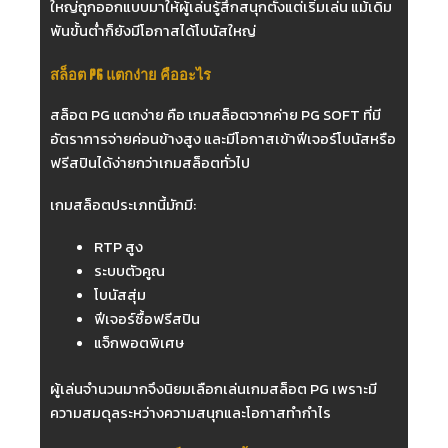
ใหญ่ถูกออกแบบมาให้ผู้เล่นรู้สึกสนุกตั้งแต่เริ่มเล่น แม้เดิม
พันขั้นต่ำก็ยังมีโอกาสได้โบนัสใหญ่
สล็อต PG แตกง่าย คืออะไร
สล็อต PG แตกง่าย คือ เกมสล็อตจากค่าย PG SOFT ที่มี
อัตราการจ่ายค่อนข้างสูง และมีโอกาสเข้าฟีเจอร์โบนัสหรือ
ฟรีสปินได้ง่ายกว่าเกมสล็อตทั่วไป
เกมสล็อตประเภทนี้มักมี:
RTP สูง
ระบบตัวคูณ
โบนัสสุ่ม
ฟีเจอร์ซื้อฟรีสปิน
แจ็กพอตพิเศษ
ผู้เล่นจำนวนมากจึงนิยมเลือกเล่นเกมสล็อต PG เพราะมี
ความสมดุลระหว่างความสนุกและโอกาสทำกำไร