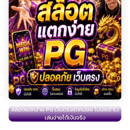
สล็อตแตกง่าย PG เว็บตรงแตกบ่อย โบนัสเข้าไว
เล่นง่ายได้เงินจริง