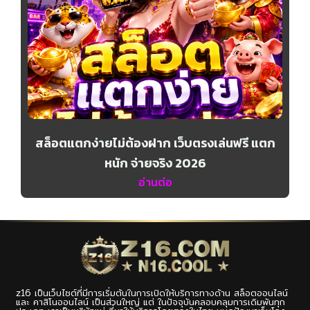
สล็อตแตกง่ายไม่ต้องฝาก เว็บตรงเล่นฟรี แตก
หนัก จ่ายจริง 2026
อ่านต่อ
z16 เป็นเว็บไซต์ที่มีการเริ่มต้นในการเปิดให้บริการทางด้าน สล็อตออนไลน์
และ คาสิโนออนไลน์ เป็นส่วนใหญ่ แต่ ในปัจจุบันคลอบคลุมการเดิมพันทุก