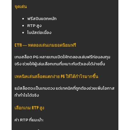
จุดเด่น
ฟรีสปินแตกหนัก
RTP สูง
โบนัสต่อเนื่อง
CTA — ทดลองเล่นเกมยอดนิยมฟรี
เกมสล็อต PG หลายเกมเปิดให้ทดลองเล่นฟรีก่อนลงทุน
จริง ช่วยให้ผู้เล่นเลือกเกมที่เหมาะกับตัวเองได้ง่ายขึ้น
เทคนิคเล่นสล็อตแตกง่าย PG ให้ได้กำไรมากขึ้น
แม้สล็อตจะเป็นเกมดวง แต่เทคนิคที่ถูกต้องช่วยเพิ่มโอกาส
ทำกำไรได้จริง
เลือกเกม RTP สูง
ค่า RTP ที่แนะนำ: