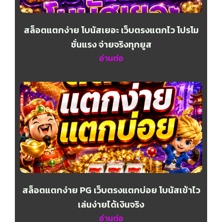
สล็อตแตกง่าย โบนัสเยอะ เว็บตรงแตกไว โปรโม
ชั่นแรง จ่ายจริงทุกยูส
อ่านต่อ
สล็อตแตกง่าย PG เว็บตรงแตกบ่อย โบนัสเข้าไว
เล่นง่ายได้เงินจริง
อ่านต่อ