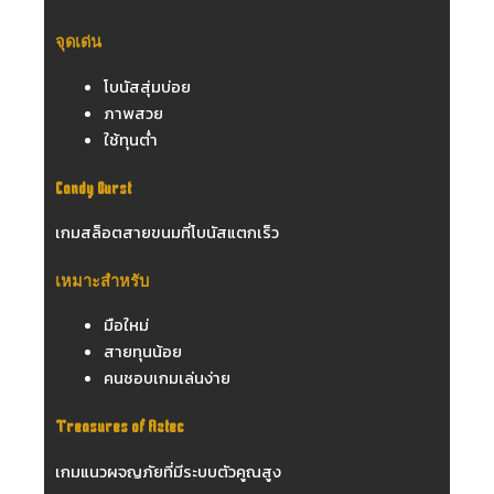
จุดเด่น
โบนัสสุ่มบ่อย
ภาพสวย
ใช้ทุนต่ำ
Candy Burst
เกมสล็อตสายขนมที่โบนัสแตกเร็ว
เหมาะสำหรับ
มือใหม่
สายทุนน้อย
คนชอบเกมเล่นง่าย
Treasures of Aztec
เกมแนวผจญภัยที่มีระบบตัวคูณสูง