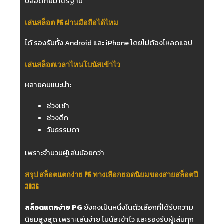
ปลอดภัยมาตรฐาน
เล่นสล็อต PG ผ่านมือถือได้ไหม
ได้ รองรับทั้ง Android และ iPhone โดยไม่ต้องโหลดแอป
เล่นสล็อตเวลาไหนโบนัสเข้าไว
หลายคนแนะนำ:
ช่วงเช้า
ช่วงดึก
วันธรรมดา
เพราะจำนวนผู้เล่นน้อยกว่า
สรุป สล็อตแตกง่าย PG ทางเลือกยอดนิยมของสายสล็อตปี
2026
สล็อตแตกง่าย PG
ยังคงเป็นหนึ่งในตัวเลือกที่ได้รับความ
นิยมสูงสุด เพราะเล่นง่าย โบนัสเข้าไว และรองรับผู้เล่นทุก