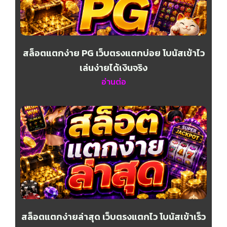
สล็อตแตกง่าย PG เว็บตรงแตกบ่อย โบนัสเข้าไว
เล่นง่ายได้เงินจริง
อ่านต่อ
สล็อตแตกง่ายล่าสุด เว็บตรงแตกไว โบนัสเข้าเร็ว