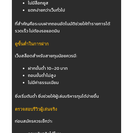
ไม่มีล็อกยูส
แตกง่ายกว่าเว็บทั่วไป
ที่สำคัญคือระบบฝากถอนอัตโนมัติช่วยให้ทำรายการได้
รวดเร็ว ไม่ต้องรอแอดมิน
ดูขั้นต่ำในการฝาก
เว็บสล็อตสำหรับสายทุนน้อยควรมี:
ฝากขั้นต่ำ 10–20 บาท
ถอนขั้นต่ำไม่สูง
ไม่มีค่าธรรมเนียม
ยิ่งเริ่มต้นต่ำ ยิ่งช่วยให้ผู้เล่นบริหารทุนได้ง่ายขึ้น
ตรวจสอบรีวิวผู้เล่นจริง
ก่อนสมัครควรเช็กว่า: