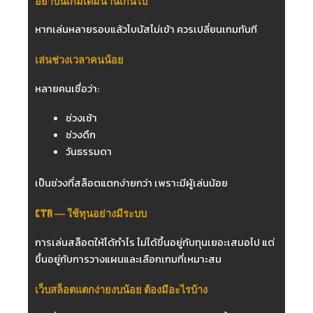
อย่าปั่นเกมเดิมนานเกินไป
หากเล่นหลายรอบแล้วโบนัสไม่เข้า ควรเปลี่ยนเกมทันที
เล่นช่วงเวลาคนน้อย
หลายคนเชื่อว่า:
ช่วงเช้า
ช่วงดึก
วันธรรมดา
เป็นช่วงที่สล็อตแตกง่ายกว่า เพราะมีผู้เล่นน้อย
CTA — ใช้ทุนอย่างมีระบบ
การเล่นสล็อตให้ได้กำไร ไม่ได้ขึ้นอยู่กับทุนเยอะเสมอไป แต่
ขึ้นอยู่กับการวางแผนและเลือกเกมที่เหมาะสม
เว็บสล็อตแตกง่ายงบน้อย ต้องมีอะไรบ้าง