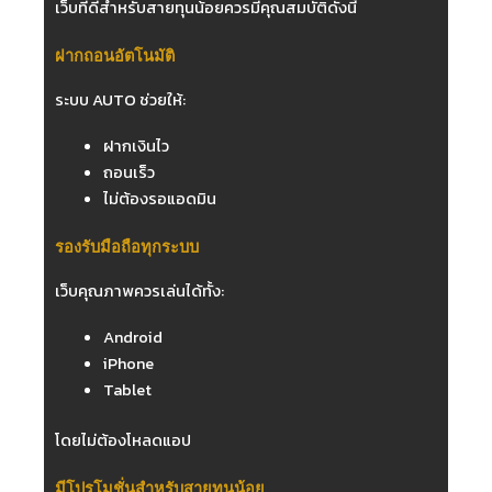
เว็บที่ดีสำหรับสายทุนน้อยควรมีคุณสมบัติดังนี้
ฝากถอนอัตโนมัติ
ระบบ AUTO ช่วยให้:
ฝากเงินไว
ถอนเร็ว
ไม่ต้องรอแอดมิน
รองรับมือถือทุกระบบ
เว็บคุณภาพควรเล่นได้ทั้ง:
Android
iPhone
Tablet
โดยไม่ต้องโหลดแอป
มีโปรโมชั่นสำหรับสายทุนน้อย