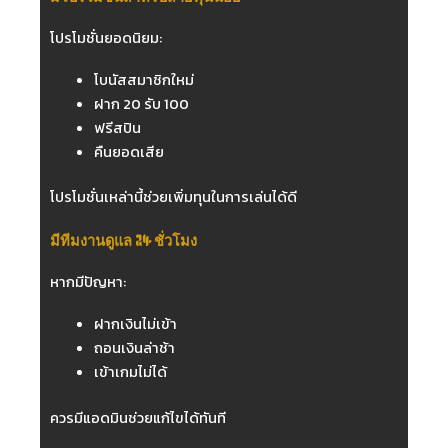
โปรโมชั่นยอดนิยม:
โบนัสสมาชิกใหม่
ฝาก 20 รับ 100
ฟรีสปิน
คืนยอดเสีย
โปรโมชั่นเหล่านี้ช่วยเพิ่มทุนในการเล่นได้ดี
มีทีมงานดูแล 24 ชั่วโมง
หากมีปัญหา:
ฝากเงินไม่เข้า
ถอนเงินล่าช้า
เข้าเกมไม่ได้
ควรมีแอดมินช่วยแก้ไขได้ทันที