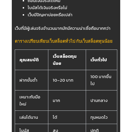
ถอนเงินจริงได้ไหม
โบนัสได้เงินจริงหรือไม่
เว็บมีปัญหาบ่อยหรือเปล่า
เว็บที่มีผู้เล่นจริงจำนวนมากมักมีความน่าเชื่อถือมากกว่า
ตารางเปรียบเทียบเว็บสล็อตทั่วไป กับเว็บสล็อตทุนน้อย
เว็บสล็อตทุน
คุณสมบัติ
เว็บทั่วไป
น้อย
100 บาทขึ้น
ฝากขั้นต่ำ
10–20 บาท
ไป
เหมาะกับมือ
มาก
ปานกลาง
ใหม่
เล่นได้นาน
ได้
ทุนหมดไว
โบนัส
สูง
ปกติ