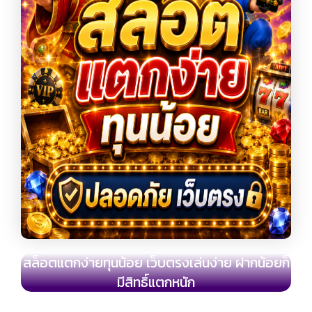
สล็อตแตกง่ายทุนน้อย เว็บตรงเล่นง่าย ฝากน้อยก็
มีสิทธิ์แตกหนัก