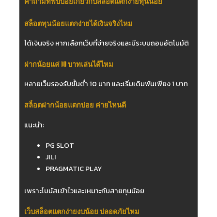
คำถามที่พบบ่อยเกี่ยวกับสล็อตแตกง่ายทุนน้อย
สล็อตทุนน้อยแตกง่ายได้เงินจริงไหม
ได้เงินจริง หากเลือกเว็บที่จ่ายจริงและมีระบบถอนอัตโนมัติ
ฝากน้อยแค่ 10 บาทเล่นได้ไหม
หลายเว็บรองรับขั้นต่ำ 10 บาท และเริ่มเดิมพันเพียง 1 บาท
สล็อตฝากน้อยแตกบ่อย ค่ายไหนดี
แนะนำ:
PG SLOT
JILI
PRAGMATIC PLAY
เพราะโบนัสเข้าไวและเหมาะกับสายทุนน้อย
เว็บสล็อตแตกง่ายงบน้อย ปลอดภัยไหม