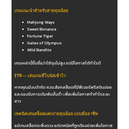
เกมแนะนำสำหรับสายทุนน้อย
Mahjong Ways
Sweet Bonanza
Fortune Tiger
Gates of Olympus
Wild Bandito
เกมเหล่านี้ขึ้นชื่อว่าใช้ทุนไม่สูง แต่มีโอกาสได้กำไรดี
CTA — เล่นเกมที่โบนัสเข้าไว
หากคุณมีงบจำกัด ควรเลือกสล็อตที่มีฟีเจอร์ฟรีสปินบ่อย
และรองรับการเดิมพันขั้นต่ำ เพื่อเพิ่มโอกาสทำกำไรระยะ
ยาว
เทคนิคเล่นสล็อตแตกง่ายทุนน้อย แบบมืออาชีพ
แม้เกมสล็อตจะพึ่งดวง แต่เทคนิคที่ถูกต้องช่วยเพิ่มโอกาส