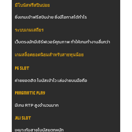
มีโบนัสฟรีสปินบ่อย
ยิ่งเกมเข้าฟรีสปินง่าย ยิ่งมีโอกาสได้กำไร
ระบบเกมเสถียร
เว็บตรงมักมีเซิร์ฟเวอร์คุณภาพ ทำให้เกมทำงานลื่นกว่า
เกมสล็อตยอดนิยมสำหรับสายทุนน้อย
PG SLOT
ค่ายยอดฮิต โบนัสเข้าไว เล่นง่ายบนมือถือ
PRAGMATIC PLAY
มีเกม RTP สูงจำนวนมาก
JILI SLOT
เหมาะกับสายโบนัสแตกหนัก