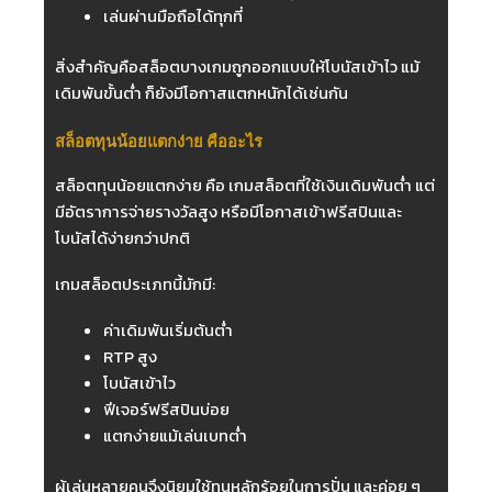
เล่นผ่านมือถือได้ทุกที่
สิ่งสำคัญคือสล็อตบางเกมถูกออกแบบให้โบนัสเข้าไว แม้
เดิมพันขั้นต่ำ ก็ยังมีโอกาสแตกหนักได้เช่นกัน
สล็อตทุนน้อยแตกง่าย คืออะไร
สล็อตทุนน้อยแตกง่าย คือ เกมสล็อตที่ใช้เงินเดิมพันต่ำ แต่
มีอัตราการจ่ายรางวัลสูง หรือมีโอกาสเข้าฟรีสปินและ
โบนัสได้ง่ายกว่าปกติ
เกมสล็อตประเภทนี้มักมี:
ค่าเดิมพันเริ่มต้นต่ำ
RTP สูง
โบนัสเข้าไว
ฟีเจอร์ฟรีสปินบ่อย
แตกง่ายแม้เล่นเบทต่ำ
ผู้เล่นหลายคนจึงนิยมใช้ทุนหลักร้อยในการปั่น และค่อย ๆ